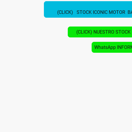
(CLICK) STOCK ICONIC MOTOR B
(CLICK) NUESTRO STOCK 
WhatsApp INFOR