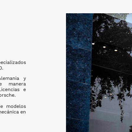
ecializados
0.
Alemania y
de manera
icencias e
orsche.
 de modelos
mecánica en