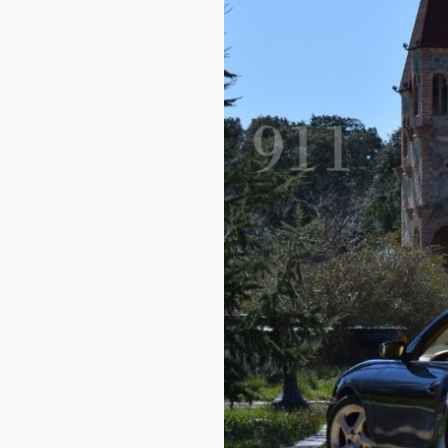
A
 taller
nfocados a
l año, por
do, para
correcta
ma la
ompra