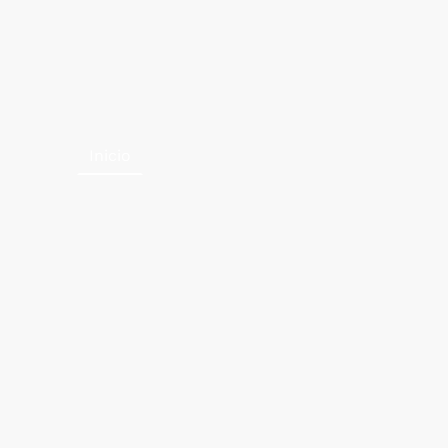
Inicio
Venta BCN Iconic