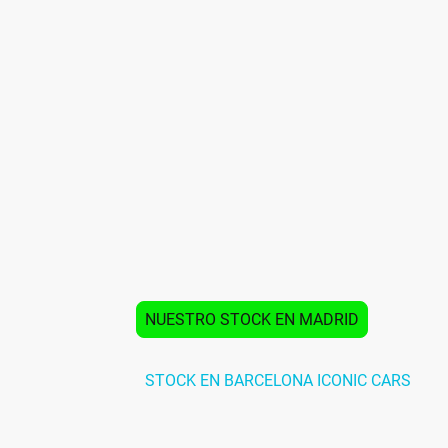
VEHICULOS EN VENT
Somos principalmente servicio tecnico y
especializado, por lo que no estamos e
la venta, apenas vendemos 10 Porches a
lo que se puede hacer con rigor y cuida
dar una relación calidad/precio lo mas 
posible.
Nuestra prioridad no es la cantidad, pri
calidad y no hay que realizar tras la c
ninguna acción sobre su Porsche.
NUESTRO STOCK EN MADRID
STOCK EN BARCELONA ICONIC CARS