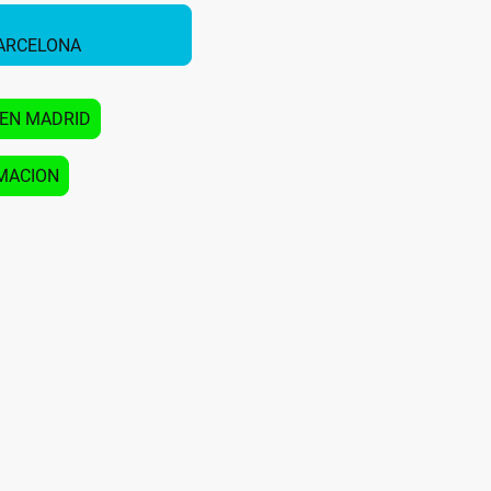
ARCELONA
EN MADRID
MACION